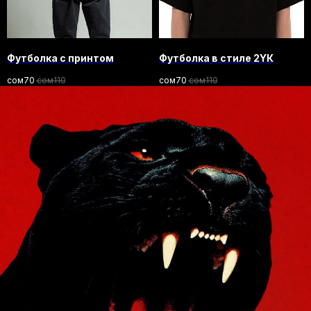
Футболка с принтом
Футболка в стиле 2YК
сом
70
сом
110
сом
70
сом
110
ПОКУПАТЕЛЯМ
CURCH
Доставка
О бренде
Оплата
Контакты
Возврат и обмен
B2B
Ответы на вопросы
Вакансии
ПУБЛИЧНАЯ
ПОЛИТИКА
ПОЛИТИКА
ОФЕРТА
КОНФИДЕНЦИАЛЬНОСТИ
ВОЗВРАТА