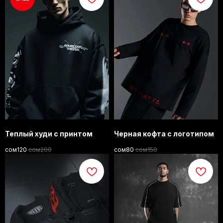
Теплый худи с принтом
Черная кофта с логотипом
сом
120
сом
200
сом
80
сом
150