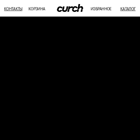
КОНТАКТЫ
КОРЗИНА
ИЗБРАННОЕ
КАТАЛОГ
Акылы тунук, кыймылы так мырзаларга арналган