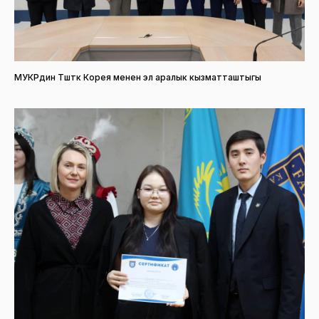
МУКРдин Түштүк Корея менен эл аралык кызматташтыгы