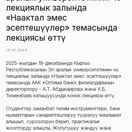
лекциялык залында
«Наактал эмес
эсептешүүлөр» темасында
лекциясы өттү
16.01.2026
2025-жылдын 19-декабрында Кыргыз
Республикасынын Эл аралык университетинин чоң
лекциялык залында «Наактал эмес эсептешүүлөр»
темасында ААК «Оптима банк» филиалдарынын
директорлору - А.Т. Абдыкаирова жана У.Б.
Тюменбаев катышуусунда конок лекциясы өттү.
Студенттер заманбап төлөм инструменттери, банк
кызматтарын санариптештирүү тууралуу маалымат
алышып, суроолорун берип, практикалык
жоопторду алышты. Жолугушуу жандуу жана