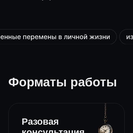
110 000 ₽
( онлайн )
Выбрать
Vip - курс
4 сеанса
до 120 минут/сеанс
Преимущественное право
записи на прием
Формируем запрос
Дополнительные
консультации по телефону
или в чате (60 минут
в неделю)