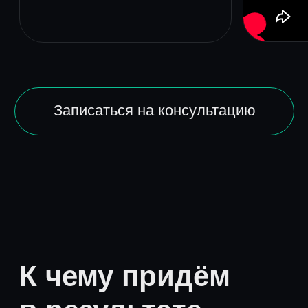
Минимальный
4 сеанса
60 минут/сеанс
Формируем запрос
Выявляем суть проблемы
В 80% случаев вы сможете
почувствовать результат
от работы сразу, после
первых же сеансов.Но для
полной проработки необходимо
пройти курс из минимум 8
сеансов.
65 000 ₽
( онлайн )