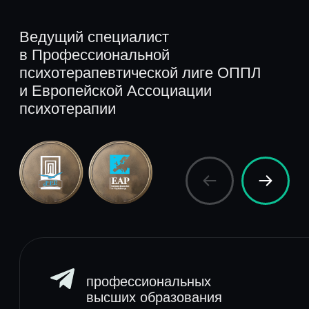
Краткосрочная психотерапия
ДПДГ (EMDR)
Гипноз
Эмоц.-образная терапия
НЛП