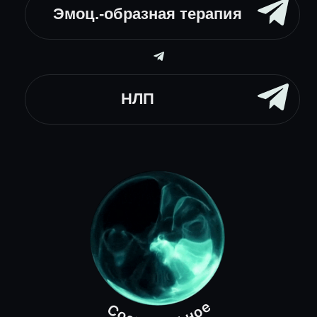
Индивидуальный
подход
В центре моей работы
стоит Человек. И моя
задача как
специалиста — помочь
каждому найти его
личные ответы
и решения, которые
находятся в каждом
из нас!