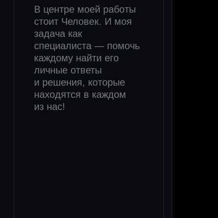
Групповая
психотерапия
каждую неделю
60−90 минут/сеанс
Поможет обрести
эмоциональную
стабильность,
расслабиться и снизить
тревогу
1 000 ₽ / сеанс
( онлайн )
Записаться