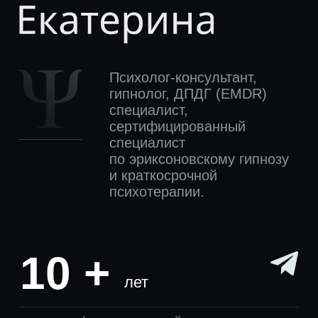
10 +
лет
стаж профессиональной деятельности
300 +
клиентов
получившие результаты от нашей работы
Чем могу помочь
Помогаю
разрешить
сложности в
любой сфере