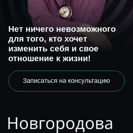
отношение к жизни!
Записаться на консультацию
Психолог-консультант,
гипнолог, ДПДГ (EMDR)
специалист,
сертифицированный
специалист
по эриксоновскому гипнозу
и краткосрочной
психотерапии.