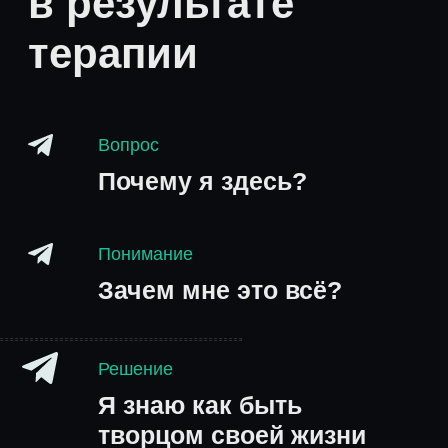
Выбрать
Оптимальный
8 сеансов
60 минут/сеанс
Формируем запрос
Выявляем суть проблемы
и глубинно
прорабатываем её
Поиск уникальных
подходящих стратегий
решения запроса
Закрепление позитивных
изменений в жизни