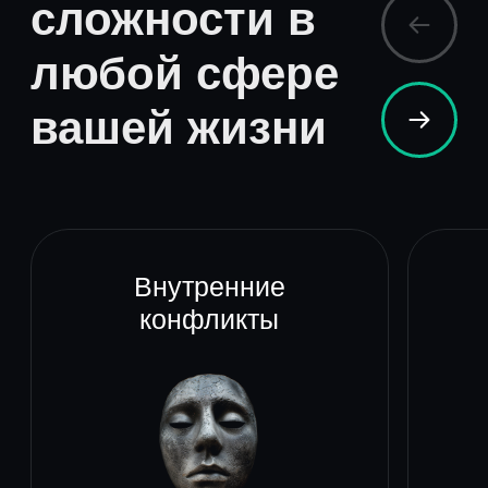
Записаться на консультацию
Ведущий специалист
в Профессиональной
психотерапевтической лиге ОППЛ
и Европейской Ассоциации
психотерапии
профессиональных
высших образования