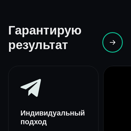
Разовая
консультация
60−90 минут
(первичная)до 60 минут
(последующие)
Снимаем боль
Диагностирую проблему
Формируем запрос
План по достижению
результата
15 000 ₽
( онлайн )
Записаться